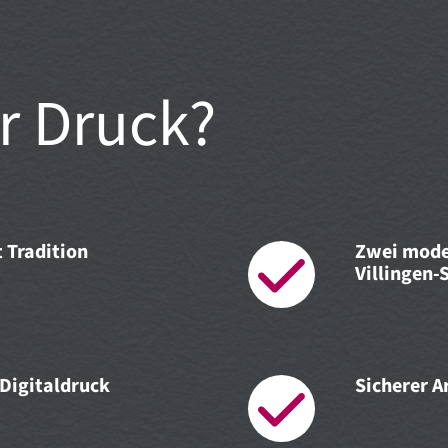
r Druck?
 Tradition
Zwei mode
Villingen⁠⁠⁠⁠⁠⁠⁠⁠⁠⁠⁠⁠⁠⁠
Digitaldruck
Sicherer A