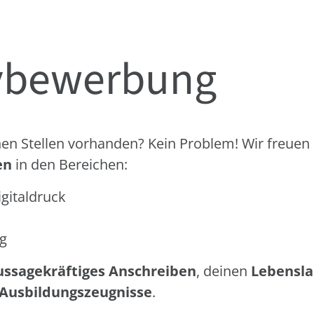
ivbewerbung
en Stellen vorhanden? Kein Problem! Wir freue
en
in den Bereichen:
igitaldruck
ng
ussagekräftiges Anschreiben
, deinen
Lebensla
d Ausbildungszeugnisse
.