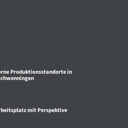
rne Produktionsstandorte in
⁠⁠-⁠⁠⁠⁠⁠⁠⁠⁠⁠⁠⁠⁠⁠⁠⁠⁠Schwenningen
rbeitsplatz mit Perspektive