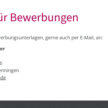
für Bewerbungen
werbungsunterlagen, gerne auch per E-Mail, an:
ger
6
enningen
.de