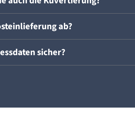
e auch die Kuvertierung?
osteinlieferung ab?
essdaten sicher?