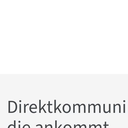
Direktkommunik
die ankommt